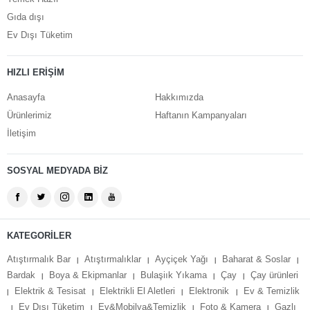
Gıda dışı
Ev Dışı Tüketim
HIZLI ERİŞİM
Anasayfa
Hakkımızda
Ürünlerimiz
Haftanın Kampanyaları
İletişim
SOSYAL MEDYADA BİZ
KATEGORİLER
Atıştırmalık Bar
Atıştırmalıklar
Ayçiçek Yağı
Baharat & Soslar
|
|
|
|
Bardak
Boya & Ekipmanlar
Bulaşiık Yıkama
Çay
Çay ürünleri
|
|
|
|
Elektrik & Tesisat
Elektrikli El Aletleri
Elektronik
Ev & Temizlik
|
|
|
|
Ev Dışı Tüketim
Ev&Mobilya&Temizlik
Foto & Kamera
Gazlı
|
|
|
|