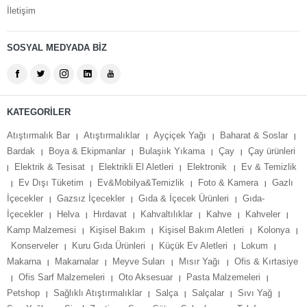
İletişim
SOSYAL MEDYADA BİZ
KATEGORİLER
Atıştırmalık Bar
Atıştırmalıklar
Ayçiçek Yağı
Baharat & Soslar
|
|
|
|
Bardak
Boya & Ekipmanlar
Bulaşiık Yıkama
Çay
Çay ürünleri
|
|
|
|
Elektrik & Tesisat
Elektrikli El Aletleri
Elektronik
Ev & Temizlik
|
|
|
|
Ev Dışı Tüketim
Ev&Mobilya&Temizlik
Foto & Kamera
Gazlı
|
|
|
|
İçecekler
Gazsız İçecekler
Gıda & İçecek Ürünleri
Gıda-
|
|
|
İçecekler
Helva
Hırdavat
Kahvaltılıklar
Kahve
Kahveler
|
|
|
|
|
|
Kamp Malzemesi
Kişisel Bakım
Kişisel Bakım Aletleri
Kolonya
|
|
|
|
Konserveler
Kuru Gıda Ürünleri
Küçük Ev Aletleri
Lokum
|
|
|
|
Makarna
Makarnalar
Meyve Suları
Mısır Yağı
Ofis & Kırtasiye
|
|
|
|
Ofis Sarf Malzemeleri
Oto Aksesuar
Pasta Malzemeleri
|
|
|
|
Petshop
Sağlıklı Atıştırmalıklar
Salça
Salçalar
Sıvı Yağ
|
|
|
|
|