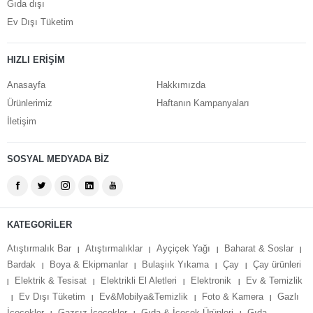
Gıda dışı
Ev Dışı Tüketim
HIZLI ERİŞİM
Anasayfa
Hakkımızda
Ürünlerimiz
Haftanın Kampanyaları
İletişim
SOSYAL MEDYADA BİZ
KATEGORİLER
Atıştırmalık Bar
Atıştırmalıklar
Ayçiçek Yağı
Baharat & Soslar
|
|
|
|
Bardak
Boya & Ekipmanlar
Bulaşiık Yıkama
Çay
Çay ürünleri
|
|
|
|
Elektrik & Tesisat
Elektrikli El Aletleri
Elektronik
Ev & Temizlik
|
|
|
|
Ev Dışı Tüketim
Ev&Mobilya&Temizlik
Foto & Kamera
Gazlı
|
|
|
|
İçecekler
Gazsız İçecekler
Gıda & İçecek Ürünleri
Gıda-