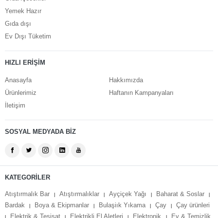
Yemek Hazır
Gıda dışı
Ev Dışı Tüketim
HIZLI ERİŞİM
Anasayfa
Hakkımızda
Ürünlerimiz
Haftanın Kampanyaları
İletişim
SOSYAL MEDYADA BİZ
KATEGORİLER
Atıştırmalık Bar
Atıştırmalıklar
Ayçiçek Yağı
Baharat & Soslar
|
|
|
|
Bardak
Boya & Ekipmanlar
Bulaşiık Yıkama
Çay
Çay ürünleri
|
|
|
|
Elektrik & Tesisat
Elektrikli El Aletleri
Elektronik
Ev & Temizlik
|
|
|
|