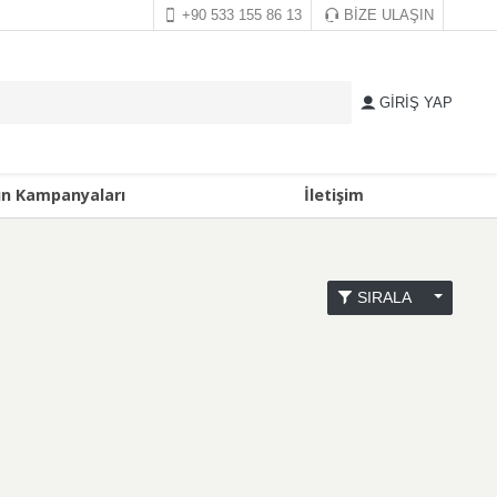
+90 533 155 86 13
BİZE ULAŞIN
GİRİŞ YAP
ın Kampanyaları
İletişim
SIRALA